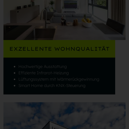
EXZELLENTE WOHNQUALITÄT
Hochwertige Ausstattung
Effiziente Infrarot-Heizung
Lüftungssystem mit Wärmerückgewinnung
Smart Home durch KNX-Steuerung