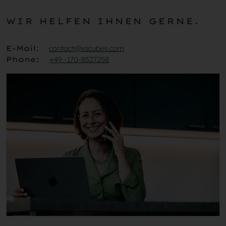
WIR HELFEN IHNEN GERNE.
E-Mail:
contact@xscubes.com
Phone:
+49 -170-8327258